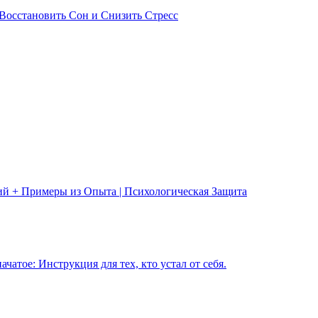
Восстановить Сон и Снизить Стресс
ий + Примеры из Опыта | Психологическая Защита
чатое: Инструкция для тех, кто устал от себя.