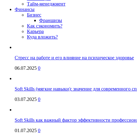
Тайм-менеджмент
Финансы
Бизнес
Франшизы
Как сэкономить?
Карьера
Куда вложить?
Стресс на работе и его влияние на психическое здоровье
06.07.2025
0
Soft Skills (мягкие навыки): значение для современного
03.07.2025
0
Soft Skills как важный фактор эффективности профессио
01.07.2025
0