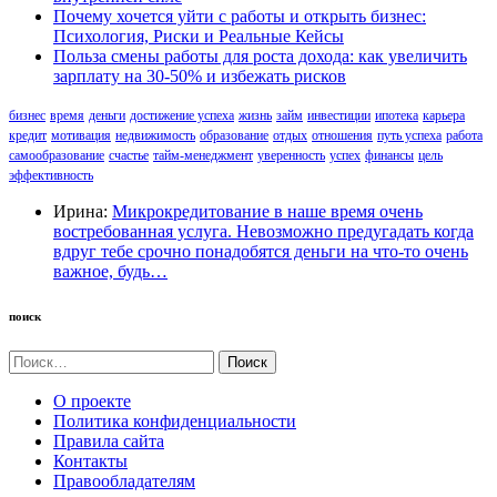
Почему хочется уйти с работы и открыть бизнес:
Психология, Риски и Реальные Кейсы
Польза смены работы для роста дохода: как увеличить
зарплату на 30-50% и избежать рисков
бизнес
время
деньги
достижение успеха
жизнь
займ
инвестиции
ипотека
карьера
кредит
мотивация
недвижимость
образование
отдых
отношения
путь успеха
работа
самообразование
счастье
тайм-менеджмент
уверенность
успех
финансы
цель
эффективность
Ирина:
Микрокредитование в наше время очень
востребованная услуга. Невозможно предугадать когда
вдруг тебе срочно понадобятся деньги на что-то очень
важное, будь…
поиск
Найти:
О проекте
Политика конфиденциальности
Правила сайта
Контакты
Правообладателям