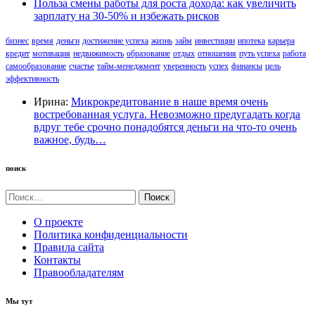
Польза смены работы для роста дохода: как увеличить
зарплату на 30-50% и избежать рисков
бизнес
время
деньги
достижение успеха
жизнь
займ
инвестиции
ипотека
карьера
кредит
мотивация
недвижимость
образование
отдых
отношения
путь успеха
работа
самообразование
счастье
тайм-менеджмент
уверенность
успех
финансы
цель
эффективность
Ирина:
Микрокредитование в наше время очень
востребованная услуга. Невозможно предугадать когда
вдруг тебе срочно понадобятся деньги на что-то очень
важное, будь…
поиск
Найти:
О проекте
Политика конфиденциальности
Правила сайта
Контакты
Правообладателям
Мы тут