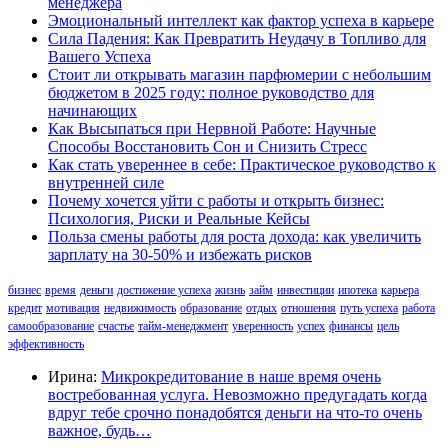
менеджера
Эмоциональный интеллект как фактор успеха в карьере
Сила Падения: Как Превратить Неудачу в Топливо для
Вашего Успеха
Стоит ли открывать магазин парфюмерии с небольшим
бюджетом в 2025 году: полное руководство для
начинающих
Как Высыпаться при Нервной Работе: Научные
Способы Восстановить Сон и Снизить Стресс
Как стать увереннее в себе: Практическое руководство к
внутренней силе
Почему хочется уйти с работы и открыть бизнес:
Психология, Риски и Реальные Кейсы
Польза смены работы для роста дохода: как увеличить
зарплату на 30-50% и избежать рисков
бизнес
время
деньги
достижение успеха
жизнь
займ
инвестиции
ипотека
карьера
кредит
мотивация
недвижимость
образование
отдых
отношения
путь успеха
работа
самообразование
счастье
тайм-менеджмент
уверенность
успех
финансы
цель
эффективность
Ирина:
Микрокредитование в наше время очень
востребованная услуга. Невозможно предугадать когда
вдруг тебе срочно понадобятся деньги на что-то очень
важное, будь…