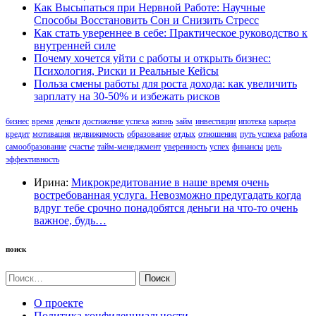
Как Высыпаться при Нервной Работе: Научные
Способы Восстановить Сон и Снизить Стресс
Как стать увереннее в себе: Практическое руководство к
внутренней силе
Почему хочется уйти с работы и открыть бизнес:
Психология, Риски и Реальные Кейсы
Польза смены работы для роста дохода: как увеличить
зарплату на 30-50% и избежать рисков
бизнес
время
деньги
достижение успеха
жизнь
займ
инвестиции
ипотека
карьера
кредит
мотивация
недвижимость
образование
отдых
отношения
путь успеха
работа
самообразование
счастье
тайм-менеджмент
уверенность
успех
финансы
цель
эффективность
Ирина:
Микрокредитование в наше время очень
востребованная услуга. Невозможно предугадать когда
вдруг тебе срочно понадобятся деньги на что-то очень
важное, будь…
поиск
Найти:
О проекте
Политика конфиденциальности