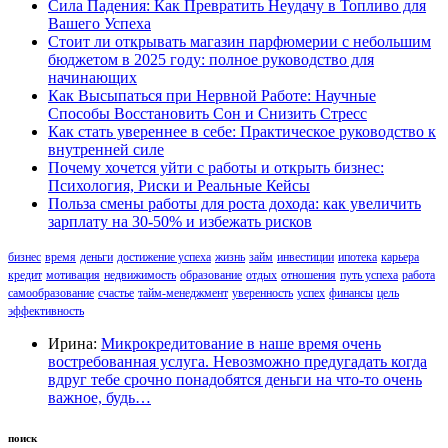
Сила Падения: Как Превратить Неудачу в Топливо для
Вашего Успеха
Стоит ли открывать магазин парфюмерии с небольшим
бюджетом в 2025 году: полное руководство для
начинающих
Как Высыпаться при Нервной Работе: Научные
Способы Восстановить Сон и Снизить Стресс
Как стать увереннее в себе: Практическое руководство к
внутренней силе
Почему хочется уйти с работы и открыть бизнес:
Психология, Риски и Реальные Кейсы
Польза смены работы для роста дохода: как увеличить
зарплату на 30-50% и избежать рисков
бизнес
время
деньги
достижение успеха
жизнь
займ
инвестиции
ипотека
карьера
кредит
мотивация
недвижимость
образование
отдых
отношения
путь успеха
работа
самообразование
счастье
тайм-менеджмент
уверенность
успех
финансы
цель
эффективность
Ирина:
Микрокредитование в наше время очень
востребованная услуга. Невозможно предугадать когда
вдруг тебе срочно понадобятся деньги на что-то очень
важное, будь…
поиск