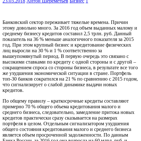
23.03.2018
Антон Шереметьев
Бизнес
1
Банковский сектор переживает тяжелые времена. Причин
этому довольно много. За 2016 год объем выданных малому и
среднему бизнесу кредитов составил 2,5 трлн. руб. Данный
показатель на 36 % меньше аналогичного показателя за 2015
год. При этом крупный бизнес и кредитование физических
лиц выросли на 30 % и 1 % соответственно за
вышеупомянутый период. В первую очередь это связано с
высокими ставками по кредиту с одной стороны и с другой –
сокращением спроса со стороны бизнеса, в результате все того
же ухудшения экономической ситуации в стране. Портфель
топ-30 банков сократился на 21 % по сравнению с 2015 годом,
что сигнализирует о слабой динамике выдачи новых
кредитов.
По общему правилу – краткосрочные кредиты составляют
примерно 70 % общего объема кредитования малого и
среднего бизнеса, следовательно, замедление притока новых
кредитов практически сразу сказывается на размерах
портфеля в целом. Отдельным сигнализатором ухудшения
общего состояния кредитования малого и среднего бизнеса
является объем просроченной задолженности. По данным
Банка России, за 2016 год она возросла на 60 млрд. руб. и