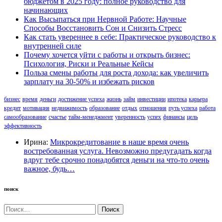
бюджетом в 2025 году: полное руководство для
начинающих
Как Высыпаться при Нервной Работе: Научные
Способы Восстановить Сон и Снизить Стресс
Как стать увереннее в себе: Практическое руководство к
внутренней силе
Почему хочется уйти с работы и открыть бизнес:
Психология, Риски и Реальные Кейсы
Польза смены работы для роста дохода: как увеличить
зарплату на 30-50% и избежать рисков
бизнес
время
деньги
достижение успеха
жизнь
займ
инвестиции
ипотека
карьера
кредит
мотивация
недвижимость
образование
отдых
отношения
путь успеха
работа
самообразование
счастье
тайм-менеджмент
уверенность
успех
финансы
цель
эффективность
Ирина:
Микрокредитование в наше время очень
востребованная услуга. Невозможно предугадать когда
вдруг тебе срочно понадобятся деньги на что-то очень
важное, будь…
поиск
Найти: