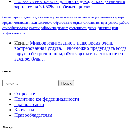
Польза смены работы для роста дохода: как увеличить
зарплату на 30-50% и избежать рисков
бизнес
время
деньги
достижение успеха
жизнь
займ
инвестиции
ипотека
карьера
кредит
мотивация
недвижимость
образование
отдых
отношения
путь успеха
работа
самообразование
счастье
тайм-менеджмент
уверенность
успех
финансы
цель
эффективность
Ирина:
Микрокредитование в наше время очень
востребованная услуга. Невозможно предугадать когда
вдруг тебе срочно понадобятся деньги на что-то очень
важное, будь…
поиск
Найти:
О проекте
Политика конфиденциальности
Правила сайта
Контакты
Правообладателям
Мы тут