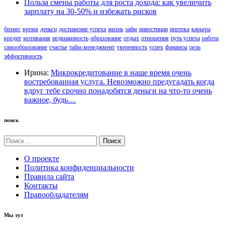
Польза смены работы для роста дохода: как увеличить
зарплату на 30-50% и избежать рисков
бизнес
время
деньги
достижение успеха
жизнь
займ
инвестиции
ипотека
карьера
кредит
мотивация
недвижимость
образование
отдых
отношения
путь успеха
работа
самообразование
счастье
тайм-менеджмент
уверенность
успех
финансы
цель
эффективность
Ирина:
Микрокредитование в наше время очень
востребованная услуга. Невозможно предугадать когда
вдруг тебе срочно понадобятся деньги на что-то очень
важное, будь…
поиск
Найти:
О проекте
Политика конфиденциальности
Правила сайта
Контакты
Правообладателям
Мы тут