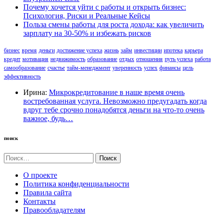
Почему хочется уйти с работы и открыть бизнес:
Психология, Риски и Реальные Кейсы
Польза смены работы для роста дохода: как увеличить
зарплату на 30-50% и избежать рисков
бизнес
время
деньги
достижение успеха
жизнь
займ
инвестиции
ипотека
карьера
кредит
мотивация
недвижимость
образование
отдых
отношения
путь успеха
работа
самообразование
счастье
тайм-менеджмент
уверенность
успех
финансы
цель
эффективность
Ирина:
Микрокредитование в наше время очень
востребованная услуга. Невозможно предугадать когда
вдруг тебе срочно понадобятся деньги на что-то очень
важное, будь…
поиск
Найти:
О проекте
Политика конфиденциальности
Правила сайта
Контакты
Правообладателям