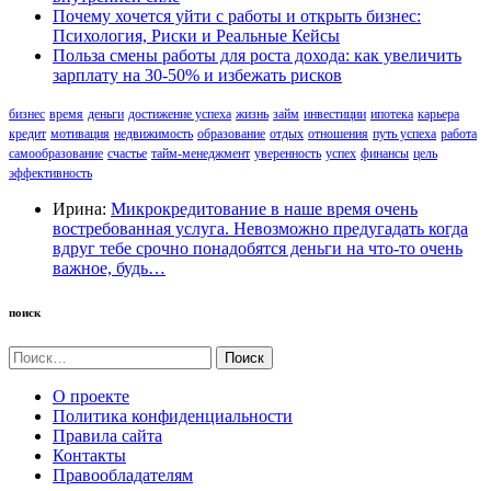
Почему хочется уйти с работы и открыть бизнес:
Психология, Риски и Реальные Кейсы
Польза смены работы для роста дохода: как увеличить
зарплату на 30-50% и избежать рисков
бизнес
время
деньги
достижение успеха
жизнь
займ
инвестиции
ипотека
карьера
кредит
мотивация
недвижимость
образование
отдых
отношения
путь успеха
работа
самообразование
счастье
тайм-менеджмент
уверенность
успех
финансы
цель
эффективность
Ирина:
Микрокредитование в наше время очень
востребованная услуга. Невозможно предугадать когда
вдруг тебе срочно понадобятся деньги на что-то очень
важное, будь…
поиск
Найти:
О проекте
Политика конфиденциальности
Правила сайта
Контакты
Правообладателям