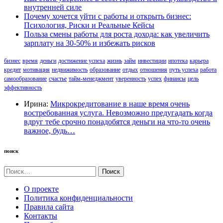
внутренней силе
Почему хочется уйти с работы и открыть бизнес:
Психология, Риски и Реальные Кейсы
Польза смены работы для роста дохода: как увеличить
зарплату на 30-50% и избежать рисков
бизнес
время
деньги
достижение успеха
жизнь
займ
инвестиции
ипотека
карьера
кредит
мотивация
недвижимость
образование
отдых
отношения
путь успеха
работа
самообразование
счастье
тайм-менеджмент
уверенность
успех
финансы
цель
эффективность
Ирина:
Микрокредитование в наше время очень
востребованная услуга. Невозможно предугадать когда
вдруг тебе срочно понадобятся деньги на что-то очень
важное, будь…
поиск
Найти:
О проекте
Политика конфиденциальности
Правила сайта
Контакты