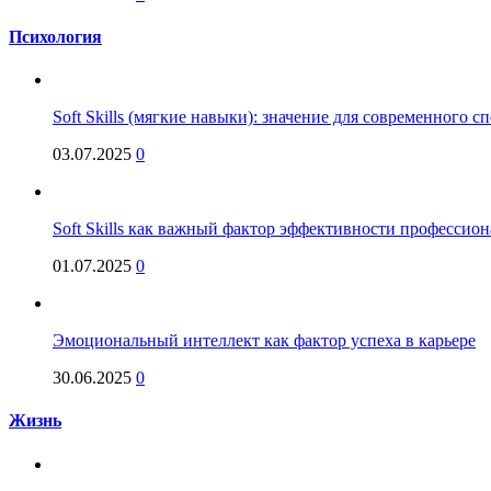
Психология
Soft Skills (мягкие навыки): значение для современного
03.07.2025
0
Soft Skills как важный фактор эффективности профессио
01.07.2025
0
Эмоциональный интеллект как фактор успеха в карьере
30.06.2025
0
Жизнь