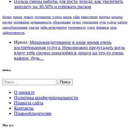
Польза смены работы для роста дохода: как увеличить
зарплату на 30-50% и избежать рисков
бизнес
время
деньги
достижение успеха
жизнь
займ
инвестиции
ипотека
карьера
кредит
мотивация
недвижимость
образование
отдых
отношения
путь успеха
работа
самообразование
счастье
тайм-менеджмент
уверенность
успех
финансы
цель
эффективность
Ирина:
Микрокредитование в наше время очень
востребованная услуга. Невозможно предугадать когда
вдруг тебе срочно понадобятся деньги на что-то очень
важное, будь…
поиск
Найти:
О проекте
Политика конфиденциальности
Правила сайта
Контакты
Правообладателям
Мы тут