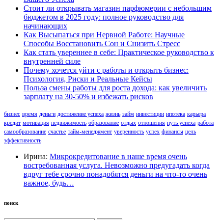
Стоит ли открывать магазин парфюмерии с небольшим
бюджетом в 2025 году: полное руководство для
начинающих
Как Высыпаться при Нервной Работе: Научные
Способы Восстановить Сон и Снизить Стресс
Как стать увереннее в себе: Практическое руководство к
внутренней силе
Почему хочется уйти с работы и открыть бизнес:
Психология, Риски и Реальные Кейсы
Польза смены работы для роста дохода: как увеличить
зарплату на 30-50% и избежать рисков
бизнес
время
деньги
достижение успеха
жизнь
займ
инвестиции
ипотека
карьера
кредит
мотивация
недвижимость
образование
отдых
отношения
путь успеха
работа
самообразование
счастье
тайм-менеджмент
уверенность
успех
финансы
цель
эффективность
Ирина:
Микрокредитование в наше время очень
востребованная услуга. Невозможно предугадать когда
вдруг тебе срочно понадобятся деньги на что-то очень
важное, будь…
поиск