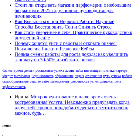
Стоит ли открывать магазин парфюмерии с небольшим
бюджетом в 2025 году: полное руководство для
начинающих
Как Высыпаться при Нервной Работе: Научные
Способы Восстановить Сон и Снизить Стресс
Как стать увереннее в себе: Практическое руководство к
внутренней силе
Почему хочется уйти с работы и открыть бизнес:
Психология, Риски и Реальные Кейсы
Польза смены работы для роста дохода: как увеличить
зарплату на 30-50% и избежать рисков
бизнес
время
деньги
достижение успеха
жизнь
займ
инвестиции
ипотека
карьера
кредит
мотивация
недвижимость
образование
отдых
отношения
путь успеха
работа
самообразование
счастье
тайм-менеджмент
уверенность
успех
финансы
цель
эффективность
Ирина:
Микрокредитование в наше время очень
востребованная услуга. Невозможно предугадать когда
вдруг тебе срочно понадобятся деньги на что-то очень
важное, будь…
поиск