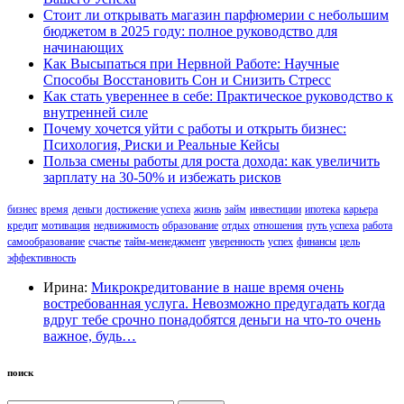
Стоит ли открывать магазин парфюмерии с небольшим
бюджетом в 2025 году: полное руководство для
начинающих
Как Высыпаться при Нервной Работе: Научные
Способы Восстановить Сон и Снизить Стресс
Как стать увереннее в себе: Практическое руководство к
внутренней силе
Почему хочется уйти с работы и открыть бизнес:
Психология, Риски и Реальные Кейсы
Польза смены работы для роста дохода: как увеличить
зарплату на 30-50% и избежать рисков
бизнес
время
деньги
достижение успеха
жизнь
займ
инвестиции
ипотека
карьера
кредит
мотивация
недвижимость
образование
отдых
отношения
путь успеха
работа
самообразование
счастье
тайм-менеджмент
уверенность
успех
финансы
цель
эффективность
Ирина:
Микрокредитование в наше время очень
востребованная услуга. Невозможно предугадать когда
вдруг тебе срочно понадобятся деньги на что-то очень
важное, будь…
поиск