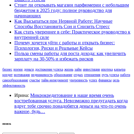
Стоит ли открывать магазин парфюмерии с небольшим
бюджетом в 2025 году: полное руководство для
начинающих
Как Высыпаться при Нервной Работе: Научные
Способы Восстановить Сон и Снизить Стресс
Как стать увереннее в себе: Практическое руководство к
внутренней силе
Почему хочется уйти с работы и открыть бизнес:
Психология, Риски и Реальные Кейсы
Польза смены работы для роста дохода: как увеличить
зарплату на 30-50% и избежать рисков
бизнес
время
деньги
достижение успеха
жизнь
займ
инвестиции
ипотека
карьера
кредит
мотивация
недвижимость
образование
отдых
отношения
путь успеха
работа
самообразование
счастье
тайм-менеджмент
уверенность
успех
финансы
цель
эффективность
Ирина:
Микрокредитование в наше время очень
востребованная услуга. Невозможно предугадать когда
вдруг тебе срочно понадобятся деньги на что-то очень
важное, будь…
поиск