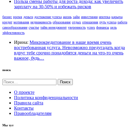
Польза смены работы для роста дохода: как увеличить
зарплату на 30-50% и избежать рисков
бизнес
время
деньги
достижение успеха
жизнь
займ
инвестиции
ипотека
карьера
кредит
мотивация
недвижимость
образование
отдых
отношения
путь успеха
работа
самообразование
счастье
тайм-менеджмент
уверенность
успех
финансы
цель
эффективность
Ирина:
Микрокредитование в наше время очень
востребованная услуга. Невозможно предугадать когда
вдруг тебе срочно понадобятся деньги на что-то очень
важное, будь…
поиск
Найти:
О проекте
Политика конфиденциальности
Правила сайта
Контакты
Правообладателям
Мы тут