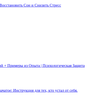
Восстановить Сон и Снизить Стресс
ий + Примеры из Опыта | Психологическая Защита
чатое: Инструкция для тех, кто устал от себя.