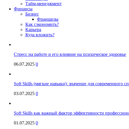
Тайм-менеджмент
Финансы
Бизнес
Франшизы
Как сэкономить?
Карьера
Куда вложить?
Стресс на работе и его влияние на психическое здоровье
06.07.2025
0
Soft Skills (мягкие навыки): значение для современного
03.07.2025
0
Soft Skills как важный фактор эффективности профессио
01.07.2025
0