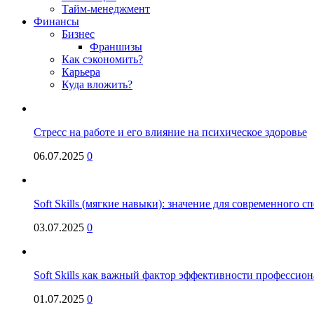
Тайм-менеджмент
Финансы
Бизнес
Франшизы
Как сэкономить?
Карьера
Куда вложить?
Стресс на работе и его влияние на психическое здоровье
06.07.2025
0
Soft Skills (мягкие навыки): значение для современного
03.07.2025
0
Soft Skills как важный фактор эффективности профессио
01.07.2025
0