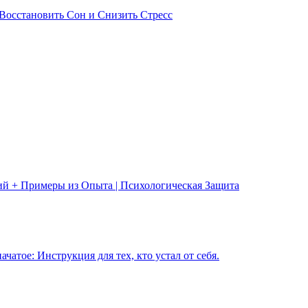
Восстановить Сон и Снизить Стресс
ий + Примеры из Опыта | Психологическая Защита
чатое: Инструкция для тех, кто устал от себя.