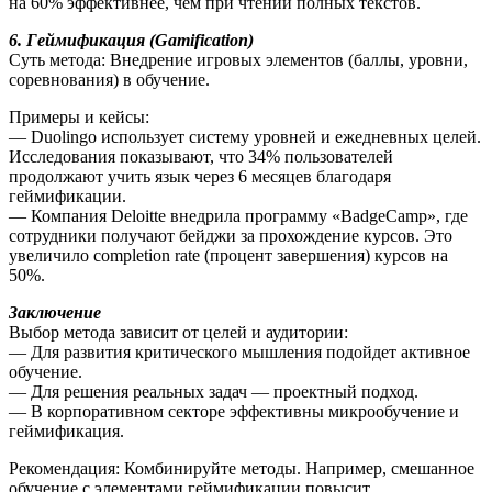
на 60% эффективнее, чем при чтении полных текстов.
6. Геймификация (Gamification)
Суть метода: Внедрение игровых элементов (баллы, уровни,
соревнования) в обучение.
Примеры и кейсы:
— Duolingo использует систему уровней и ежедневных целей.
Исследования показывают, что 34% пользователей
продолжают учить язык через 6 месяцев благодаря
геймификации.
— Компания Deloitte внедрила программу «BadgeCamp», где
сотрудники получают бейджи за прохождение курсов. Это
увеличило completion rate (процент завершения) курсов на
50%.
Заключение
Выбор метода зависит от целей и аудитории:
— Для развития критического мышления подойдет активное
обучение.
— Для решения реальных задач — проектный подход.
— В корпоративном секторе эффективны микрообучение и
геймификация.
Рекомендация: Комбинируйте методы. Например, смешанное
обучение с элементами геймификации повысит