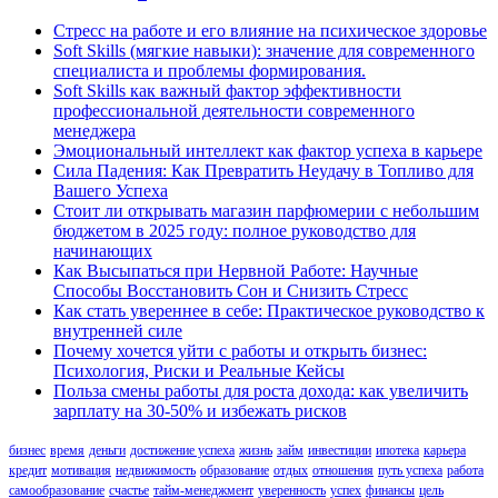
Стресс на работе и его влияние на психическое здоровье
Soft Skills (мягкие навыки): значение для современного
специалиста и проблемы формирования.
Soft Skills как важный фактор эффективности
профессиональной деятельности современного
менеджера
Эмоциональный интеллект как фактор успеха в карьере
Сила Падения: Как Превратить Неудачу в Топливо для
Вашего Успеха
Стоит ли открывать магазин парфюмерии с небольшим
бюджетом в 2025 году: полное руководство для
начинающих
Как Высыпаться при Нервной Работе: Научные
Способы Восстановить Сон и Снизить Стресс
Как стать увереннее в себе: Практическое руководство к
внутренней силе
Почему хочется уйти с работы и открыть бизнес:
Психология, Риски и Реальные Кейсы
Польза смены работы для роста дохода: как увеличить
зарплату на 30-50% и избежать рисков
бизнес
время
деньги
достижение успеха
жизнь
займ
инвестиции
ипотека
карьера
кредит
мотивация
недвижимость
образование
отдых
отношения
путь успеха
работа
самообразование
счастье
тайм-менеджмент
уверенность
успех
финансы
цель