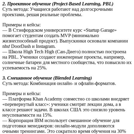
2. Проектное обучение (Project-Based Learning, PBL)
Суть метода: Учащиеся работают над долгосрочными
проектами, решая реальные проблемы.
Примеры и кейсы:
— В Стэнфордском университете курс «Startup Garage»
помогает студентам создать MVP (минимально
жизнеспособный продукт). Выпускники основали компании
như DoorDash и Instagram.
— Школа High Tech High (Сан-Диего) полностью построена
на PBL. Ученики создают инженерные проекты, например,
солнечные батареи для местного сообщества, что повысило их
успеваемость на 25%.
3. Смешанное обучение (Blended Learning)
Суть метода: Комбинация онлайн- и офлайн-форматов.
Примеры и кейсы:
— Платформа Khan Academy совместно со школами внедряет
«перевернутый класс»: ученики смотрят лекции дома, а в
классе решают задачи. В школах США это снизило уровень
неуспеваемости на 15%.
— Корпорация IBM использует смешанное обучение для
подготовки менеджеров: онлайн-модули дополняются
очными тренингами. Это сократило время обучения на 30%