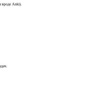
 вроде Anki).
адач.