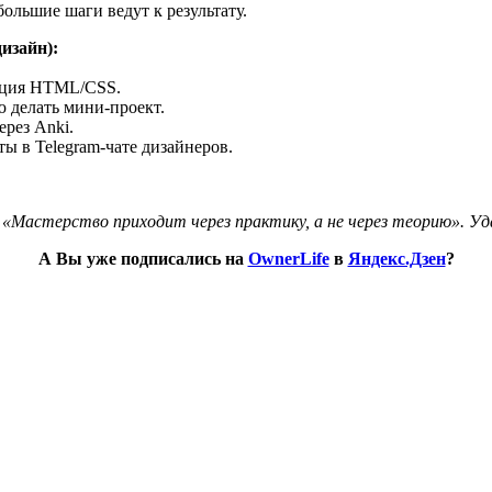
ольшие шаги ведут к результату.
изайн):
тация HTML/CSS.
ю делать мини-проект.
рез Anki.
ты в Telegram-чате дизайнеров.
«Мастерство приходит через практику, а не через теорию». Уда
А Вы уже подписались на
OwnerLife
в
Яндекс.Дзен
?