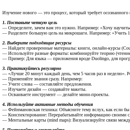
Изучение нового — это процесс, который требует осознанного
1. Поставьте четкую цель
— Определите, зачем вам это нужно. Например: «Хочу научить
— Разделите большую цель на микрошаги. Например: «Учить 1
2. Выберите подходящие ресурсы
— Найдите проверенные материалы: книги, онлайн-курсы (Course
— Используйте разные форматы: комбинируйте теорию (чтение)
— Пример: Для языка — приложения вроде Duolingo, для прог
3. Практикуйтесь регулярно
— «Лучше 20 минут каждый день, чем 5 часов раз в неделю». Р
— Применяйте знания сразу. Например:
— Учите слова — составляйте предложения.
— Изучаете дизайн — создавайте макеты.
— Осваиваете инструмент — делайте мини-проекты.
4. Используйте активные методы обучения
— Фейнмановская техника: Объясните тему вслух, как если бы
— Конспектирование: Перерабатывайте информацию своими сло
— Ментальные карты (mind maps): Визуализируйте связи межд
5. Повторяйте и закрепляйте