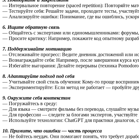
— Интервальное повторение (spaced repetition): Повторяйте м
— Тестируйте себя: Решайте задачи, проходите тесты, участвуй
— Анализируйте ошибки: Понимание, где вы ошиблись, ускоря
6. Ищите обратную связь
— Общайтесь с экспертами или единомышленниками: форумы, со
— Просите критику: Например, покажите код опытному разраб
7. Поддерживайте мотивацию
— Отслеживайте прогресс: Ведите дневник достижений или испо
— Вознаграждайте себя: Например, после завершения курса куп
— Избегайте выгорания: Делайте перерывы (техника Pomodoro:
8. Адаптируйте подход под себя
— Учитывайте свой стиль обучения: Кому-то проще воспринимат
— Экспериментируйте: Если метод не работает — пробуйте дру
9. Окружите себя контекстом
— Погружайтесь в среду:
— Для языка — смотрите фильмы без перевода, слушайте музы
— Для профессии — следите за блогами экспертов, участвуйте 
— Используйте технологии: ChatGPT для практики диалогов, 
10. Примите, что ошибки — часть процесса
— Не бойтесь неудач. Они помогают понять, что требует дораб