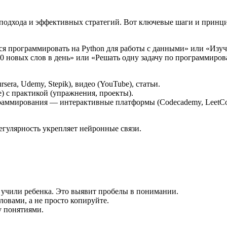
 подхода и эффективных стратегий. Вот ключевые шаги и принц
ся программировать на Python для работы с данными» или «Изуч
0 новых слов в день» или «Решать одну задачу по программиро
ra, Udemy, Stepik), видео (YouTube), статьи.
 с практикой (упражнения, проекты).
раммирования — интерактивные платформы (Codecademy, LeetCo
егулярность укрепляет нейронные связи.
 учили ребенка. Это выявит пробелы в понимании.
вами, а не просто копируйте.
у понятиями.