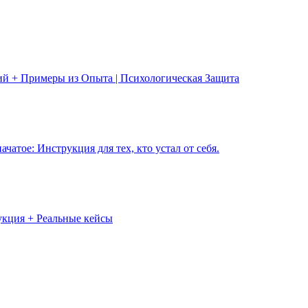
ий + Примеры из Опыта | Психологическая Защита
чатое: Инструкция для тех, кто устал от себя.
укция + Реальные кейсы