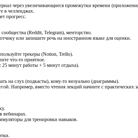
атериал через увеличивающиеся промежутки времени (приложения
те в челленджах.
ет прогресс.
общества (Reddit, Telegram), менторство.
отчику или запишите речь на иностранном языке для оценки.
льзуйте трекеры (Notion, Trello).
ите что-то приятное.
 25 минут работы + 5 минут отдыха).
ь на слух (подкасты), кому-то визуально (диаграммы).
гой. Например, вместо чтения лекций начните с практических з
ку.
в вебинарах.
симуляторы для тренировки навыков.
отки.