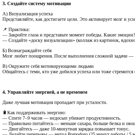
3. Создайте систему мотивации
А) Визуализация успеха
Представляйте, как достигаете цели. Это активирует мозг и ус
📌 Практика:
— Закройте глаза и представьте момент победы. Какие эмоции
— Создайте «доску визуализации» (коллаж из картинок, вдохн
Б) Вознаграждайте себя
Мозг любит поощрения. После выполнения сложной задачи — на
В) Окружите себя мотивирующими людьми
Общайтесь с теми, кто уже добился успеха или тоже стремится к
4. Управляйте энергией, а не временем
Даже лучшая мотивация пропадает при усталости.
🔋Как поддерживать энергию:
— Спите 7–9 часов — недосып убивает продуктивность.
— Правильно питайтесь — меньше сахара, больше белка и ово
— Двигайтесь — даже 10-минутная зарядка повышает тонус.
— Делайте перерывы — метод Pomodoro (25 минут работы / 5 м