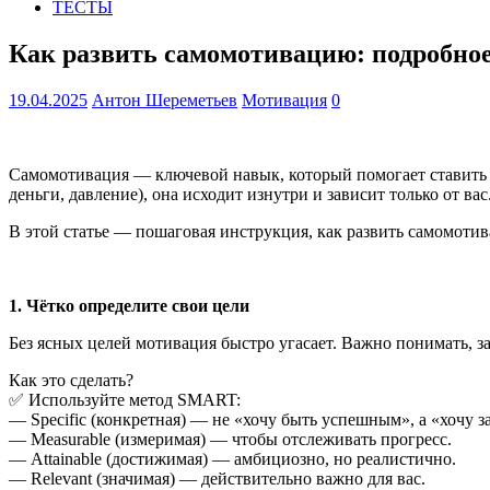
ТЕСТЫ
Как развить самомотивацию: подробное
19.04.2025
Антон Шереметьев
Мотивация
0
Самомотивация — ключевой навык, который помогает ставить 
деньги, давление), она исходит изнутри и зависит только от вас
В этой статье — пошаговая инструкция, как развить самомотив
1. Чётко определите свои цели
Без ясных целей мотивация быстро угасает. Важно понимать, за
Как это сделать?
✅ Используйте метод SMART:
— Specific (конкретная) — не «хочу быть успешным», а «хочу з
— Measurable (измеримая) — чтобы отслеживать прогресс.
— Attainable (достижимая) — амбициозно, но реалистично.
— Relevant (значимая) — действительно важно для вас.