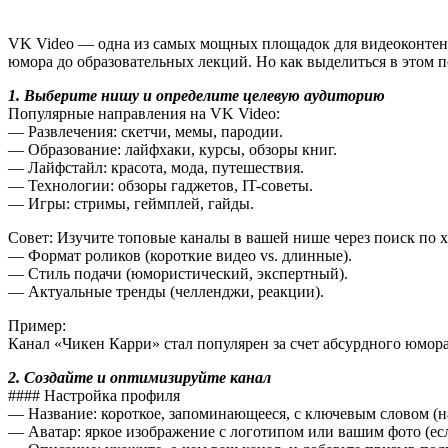
VK Video — одна из самых мощных площадок для видеоконтент
юмора до образовательных лекций. Но как выделиться в этом п
1. Выберите нишу и определите целевую аудиторию
Популярные направления на VK Video:
— Развлечения: скетчи, мемы, пародии.
— Образование: лайфхаки, курсы, обзоры книг.
— Лайфстайл: красота, мода, путешествия.
— Технологии: обзоры гаджетов, IT-советы.
— Игры: стримы, геймплей, гайды.
Совет: Изучите топовые каналы в вашей нише через поиск по х
— Формат роликов (короткие видео vs. длинные).
— Стиль подачи (юмористический, экспертный).
— Актуальные тренды (челленджи, реакции).
Пример:
Канал «Чикен Карри» стал популярен за счет абсурдного юмор
2. Создайте и оптимизируйте канал
#### Настройка профиля
— Название: короткое, запоминающееся, с ключевым словом (н
— Аватар: яркое изображение с логотипом или вашим фото (ес