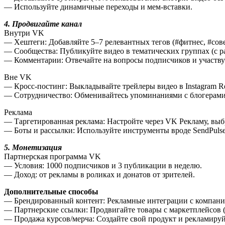
— Используйте динамичные переходы и мем-вставки.
4. Продвигайте канал
Внутри VK
— Хештеги: Добавляйте 5–7 релевантных тегов (#фитнес, #сов
— Сообщества: Публикуйте видео в тематических группах (с р
— Комментарии: Отвечайте на вопросы подписчиков и участву
Вне VK
— Кросс-постинг: Выкладывайте трейлеры видео в Instagram Ree
— Сотрудничество: Обменивайтесь упоминаниями с блогерам
Реклама
— Таргетированная реклама: Настройте через VK Рекламу, выб
— Боты и рассылки: Используйте инструменты вроде SendPulse
5. Монетизация
Партнерская программа VK
— Условия: 1000 подписчиков и 3 публикации в неделю.
— Доход: от рекламы в роликах и донатов от зрителей.
Дополнительные способы
— Брендированный контент: Рекламные интеграции с компани
— Партнерские ссылки: Продвигайте товары с маркетплейсов (O
— Продажа курсов/мерча: Создайте свой продукт и рекламируйт