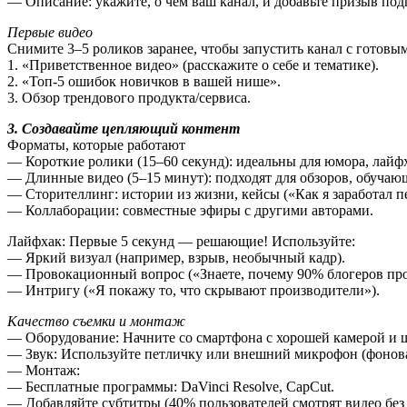
— Описание: укажите, о чем ваш канал, и добавьте призыв по
Первые видео
Снимите 3–5 роликов заранее, чтобы запустить канал с готовы
1. «Приветственное видео» (расскажите о себе и тематике).
2. «Топ-5 ошибок новичков в вашей нише».
3. Обзор трендового продукта/сервиса.
3. Создавайте цепляющий контент
Форматы, которые работают
— Короткие ролики (15–60 секунд): идеальны для юмора, лайфх
— Длинные видео (5–15 минут): подходят для обзоров, обучаю
— Сторителлинг: истории из жизни, кейсы («Как я заработал 
— Коллаборации: совместные эфиры с другими авторами.
Лайфхак: Первые 5 секунд — решающие! Используйте:
— Яркий визуал (например, взрыв, необычный кадр).
— Провокационный вопрос («Знаете, почему 90% блогеров про
— Интригу («Я покажу то, что скрывают производители»).
Качество съемки и монтаж
— Оборудование: Начните со смартфона с хорошей камерой и 
— Звук: Используйте петличку или внешний микрофон (фонова
— Монтаж:
— Бесплатные программы: DaVinci Resolve, CapCut.
— Добавляйте субтитры (40% пользователей смотрят видео без 