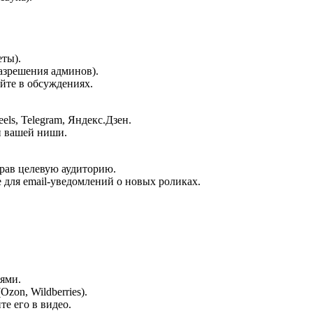
еты).
азрешения админов).
йте в обсуждениях.
ls, Telegram, Яндекс.Дзен.
и вашей ниши.
рав целевую аудиторию.
 для email-уведомлений о новых роликах.
ями.
zon, Wildberries).
е его в видео.