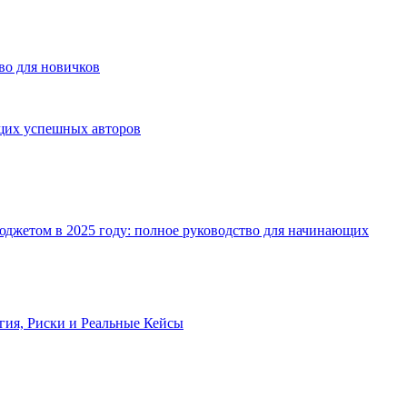
во для новичков
ущих успешных авторов
джетом в 2025 году: полное руководство для начинающих
огия, Риски и Реальные Кейсы