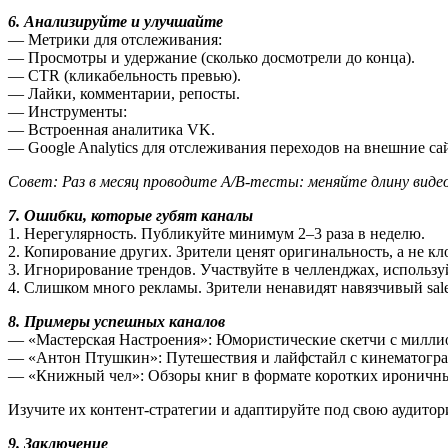
6. Анализируйте и улучшайте
— Метрики для отслеживания:
— Просмотры и удержание (сколько досмотрели до конца).
— CTR (кликабельность превью).
— Лайки, комментарии, репосты.
— Инструменты:
— Встроенная аналитика VK.
— Google Analytics для отслеживания переходов на внешние са
Совет: Раз в месяц проводите A/B-тесты: меняйте длину видео
7. Ошибки, которые губят каналы
1. Нерегулярность. Публикуйте минимум 2–3 раза в неделю.
2. Копирование других. Зрители ценят оригинальность, а не к
3. Игнорирование трендов. Участвуйте в челленджах, использу
4. Слишком много рекламы. Зрители ненавидят навязчивый sale
8. Примеры успешных каналов
— «Мастерская Настроения»: Юмористические скетчи с милли
— «Антон Птушкин»: Путешествия и лайфстайл с кинематогр
— «Книжный чел»: Обзоры книг в формате коротких ироничны
Изучите их контент-стратегии и адаптируйте под свою аудитор
9. Заключение