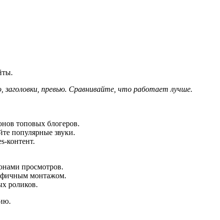
йты.
, заголовки, превью. Сравнивайте, что работает лучше.
лонов топовых блогеров.
йте популярные звуки.
s-контент.
онами просмотров.
афичным монтажом.
х роликов.
ию.