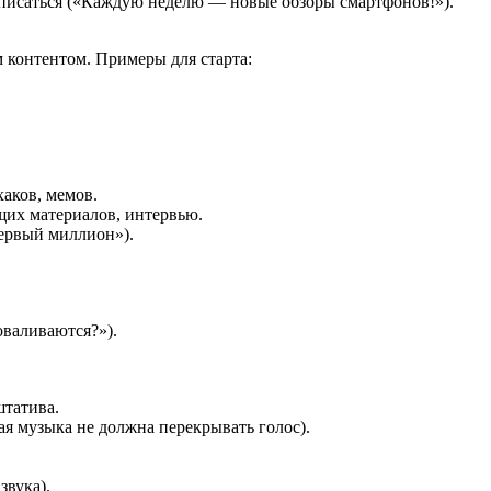
дписаться («Каждую неделю — новые обзоры смартфонов!»).
м контентом. Примеры для старта:
аков, мемов.
щих материалов, интервью.
первый миллион»).
валиваются?»).
штатива.
я музыка не должна перекрывать голос).
звука).