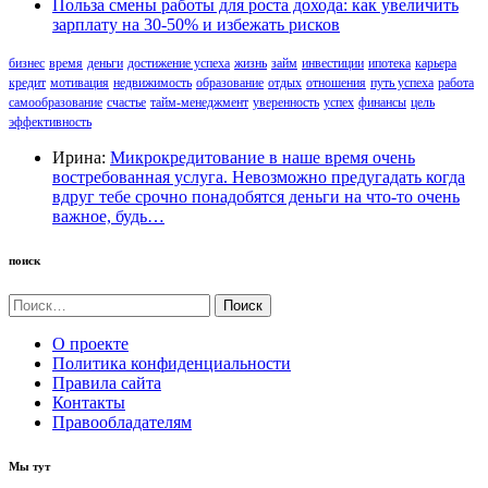
Польза смены работы для роста дохода: как увеличить
зарплату на 30-50% и избежать рисков
бизнес
время
деньги
достижение успеха
жизнь
займ
инвестиции
ипотека
карьера
кредит
мотивация
недвижимость
образование
отдых
отношения
путь успеха
работа
самообразование
счастье
тайм-менеджмент
уверенность
успех
финансы
цель
эффективность
Ирина:
Микрокредитование в наше время очень
востребованная услуга. Невозможно предугадать когда
вдруг тебе срочно понадобятся деньги на что-то очень
важное, будь…
поиск
Найти:
О проекте
Политика конфиденциальности
Правила сайта
Контакты
Правообладателям
Мы тут