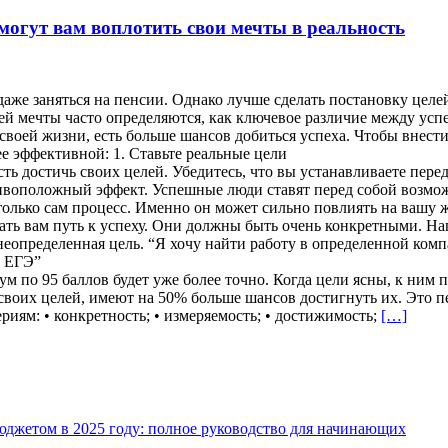
могут вам воплотить свои мечты в реальность
даже заняться на пенсии. Однако лучше сделать постановку цел
ей мечты часто определяются, как ключевое различие между ус
своей жизни, есть больше шансов добиться успеха. Чтобы внести
ее эффективной: 1. Ставьте реальные цели
ь достичь своих целей. Убедитесь, что вы устанавливаете пере
ивоположный эффект. Успешные люди ставят перед собой возможн
лько сам процесс. Именно он может сильно повлиять на вашу жи
ть вам путь к успеху. Они должны быть очень конкретными. На
неопределенная цель. “Я хочу найти работу в определенной ком
а ЕГЭ”
мум по 95 баллов будет уже более точно. Когда цели ясны, к ни
 своих целей, имеют на 50% больше шансов достигнуть их. Это 
иям: • конкретность; • измеряемость; • достижимость;
[…]
джетом в 2025 году: полное руководство для начинающих