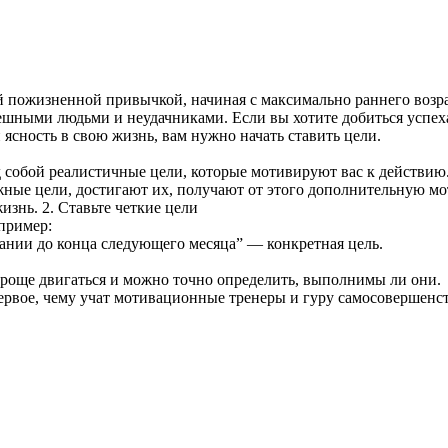
ей пожизненной привычкой, начиная с максимально раннего возра
пешными людьми и неудачниками. Если вы хотите добиться успех
 ясность в свою жизнь, вам нужно начать ставить цели.
д собой реалистичные цели, которые мотивируют вас к действию.
ые цели, достигают их, получают от этого дополнительную моти
знь. 2. Ставьте четкие цели
пример:
пании до конца следующего месяца” — конкретная цель.
м проще двигаться и можно точно определить, выполнимы ли они.
первое, чему учат мотивационные тренеры и гуру самосовершенс