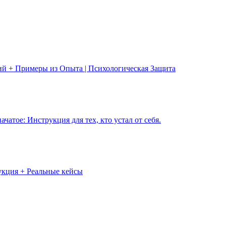
ий + Примеры из Опыта | Психологическая Защита
чатое: Инструкция для тех, кто устал от себя.
укция + Реальные кейсы