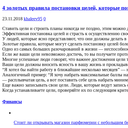
4 золотых правила постановки целей, которые по
23.11.2018
khaleev95
0
Ставить цели и строить планы никогда не поздно, этим можно 
Эффективная постановка целей и страсть к осуществлению сво
У людей, которые ясно представляют, что они должны делать в 
Золотые правила, которые могут сделать постановку целей бол
Одно из самых больших разочарований в жизни — неспособност
Если же ваши цели невозможно достичь, то вы получаете прот
Многие успешные люди говорят, что важнее достижения цели то
Ваши цели должны вносить ясность в вашу жизнь и прокладыва
“Я хотел бы найти работу в ближайшие несколько месяцев” — 
Аналогичный пример: “Я хочу набрать максимальные баллы н
— расплывчатая цель, а вот поставить себе цель набрать мини
Еще важно записывать свои цели. Люди, которые ведут запись
Когда устанавливаете цели, проверяйте их по следующим критер
Финансы
Стоит ли открывать магазин парфюмерии с небольшим бю