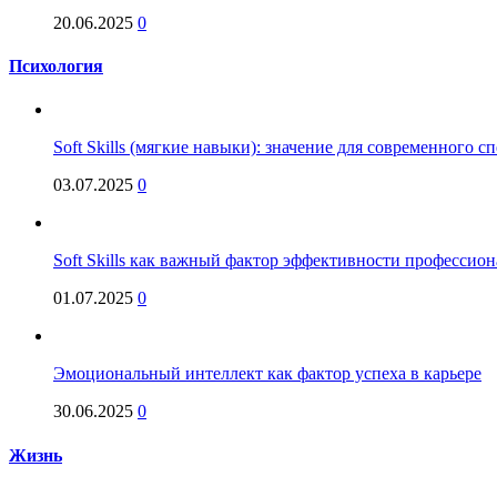
20.06.2025
0
Психология
Soft Skills (мягкие навыки): значение для современного
03.07.2025
0
Soft Skills как важный фактор эффективности профессио
01.07.2025
0
Эмоциональный интеллект как фактор успеха в карьере
30.06.2025
0
Жизнь