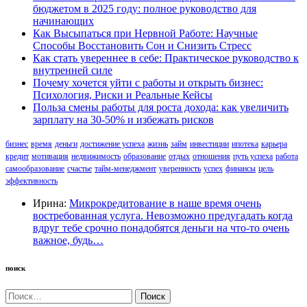
бюджетом в 2025 году: полное руководство для
начинающих
Как Высыпаться при Нервной Работе: Научные
Способы Восстановить Сон и Снизить Стресс
Как стать увереннее в себе: Практическое руководство к
внутренней силе
Почему хочется уйти с работы и открыть бизнес:
Психология, Риски и Реальные Кейсы
Польза смены работы для роста дохода: как увеличить
зарплату на 30-50% и избежать рисков
бизнес
время
деньги
достижение успеха
жизнь
займ
инвестиции
ипотека
карьера
кредит
мотивация
недвижимость
образование
отдых
отношения
путь успеха
работа
самообразование
счастье
тайм-менеджмент
уверенность
успех
финансы
цель
эффективность
Ирина:
Микрокредитование в наше время очень
востребованная услуга. Невозможно предугадать когда
вдруг тебе срочно понадобятся деньги на что-то очень
важное, будь…
поиск
Найти: