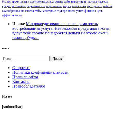
бизнес
время
деньги
достижение успеха
жизнь
займ
инвестиции
ипотека
карьера
кредит
мотивация
недвижимость
образование
отдых
отношения
путь успеха
работа
самообразование
счастье
тайм-менеджмент
уверенность
успех
финансы
цель
эффективность
Ирина:
Микрокредитование в наше время очень
востребованная услуга. Невозможно предугадать когда
вдруг тебе срочно понадобятся деньги на что-то очень
важное, будь…
поиск
Найти:
О проекте
Политика конфиденциальности
Правила сайта
Контакты
Правообладателям
Мы тут
[smbtoolbar]