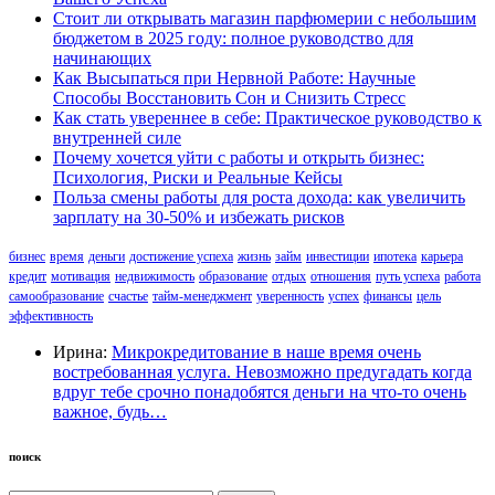
Стоит ли открывать магазин парфюмерии с небольшим
бюджетом в 2025 году: полное руководство для
начинающих
Как Высыпаться при Нервной Работе: Научные
Способы Восстановить Сон и Снизить Стресс
Как стать увереннее в себе: Практическое руководство к
внутренней силе
Почему хочется уйти с работы и открыть бизнес:
Психология, Риски и Реальные Кейсы
Польза смены работы для роста дохода: как увеличить
зарплату на 30-50% и избежать рисков
бизнес
время
деньги
достижение успеха
жизнь
займ
инвестиции
ипотека
карьера
кредит
мотивация
недвижимость
образование
отдых
отношения
путь успеха
работа
самообразование
счастье
тайм-менеджмент
уверенность
успех
финансы
цель
эффективность
Ирина:
Микрокредитование в наше время очень
востребованная услуга. Невозможно предугадать когда
вдруг тебе срочно понадобятся деньги на что-то очень
важное, будь…
поиск