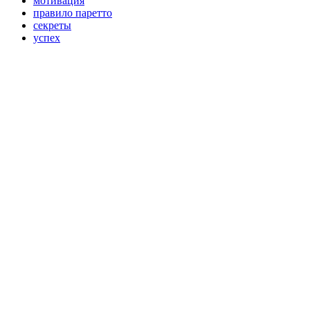
мотивация
правило паретто
секреты
успех