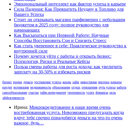
Эмоциональный интеллект как фактор успеха в карьере
Сила Падения: Как Превратить Неудачу в Топливо для
Вашего Успеха
Стоит ли открывать магазин парфюмерии с небольшим
бюджетом в 2025 году: полное руководство для
начинающих
Как Высыпаться при Нервной Работе: Научные
Способы Восстановить Сон и Снизить Стресс
Как стать увереннее в себе: Практическое руководство к
внутренней силе
Почему хочется уйти с работы и открыть бизнес:
Психология, Риски и Реальные Кейсы
Польза смены работы для роста дохода: как увеличить
зарплату на 30-50% и избежать рисков
бизнес
время
деньги
достижение успеха
жизнь
займ
инвестиции
ипотека
карьера
кредит
мотивация
недвижимость
образование
отдых
отношения
путь успеха
работа
самообразование
счастье
тайм-менеджмент
уверенность
успех
финансы
цель
эффективность
Ирина:
Микрокредитование в наше время очень
востребованная услуга. Невозможно предугадать когда
вдруг тебе срочно понадобятся деньги на что-то очень
важное, будь…