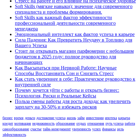
Стресс на работе и его влияние на психическое здоровье
Soft Skills (мягкие навыки): значение для современного
специалиста и проблемы формирования.
Soft Skills как важный фактор эффективности
профессиональной деятельности современного
менеджера
Эмоциональный интеллект как фактор успеха в карьере
Сила Падения: Как Превратить Неудачу в Топливо для
Вашего Успеха
Стоит ли открывать магазин парфюмерии с небольшим
бюджетом в 2025 году: полное руководство для
начинающих
Как Высыпаться при Нервной Работе: Научные
Способы Восстановить Сон и Снизить Стресс
Как стать увереннее в себе: Практическое руководство к
внутренней силе
Почему хочется уйти с работы и открыть бизнес:
Психология, Риски и Реальные Кейсы
Польза смены работы для роста дохода: как увеличить
зарплату на 30-50% и избежать рисков
бизнес
время
деньги
достижение успеха
жизнь
займ
инвестиции
ипотека
карьера
кредит
мотивация
недвижимость
образование
отдых
отношения
путь успеха
работа
самообразование
счастье
тайм-менеджмент
уверенность
успех
финансы
цель
эффективность