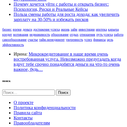
Почему хочется уйти с работы и открыть бизнес:
Психология, Риски и Реальные Кейсы
Польза смены работы для роста дохода: как увеличить
зарплату на 30-50% и избежать рисков
бизнес
время
деньги
достижение успеха
жизнь
займ
инвестиции
ипотека
карьера
кредит
мотивация
недвижимость
образование
отдых
отношения
путь успеха
работа
самообразование
счастье
тайм-менеджмент
уверенность
успех
финансы
цель
эффективность
Ирина:
Микрокредитование в наше время очень
востребованная услуга. Невозможно предугадать когда
вдруг тебе срочно понадобятся деньги на что-то очень
важное, будь…
поиск
Найти:
О проекте
Политика конфиденциальности
Правила сайта
Контакты
Правообладателям