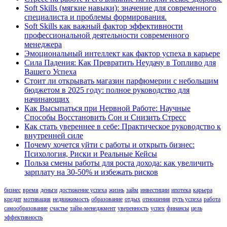
Soft Skills (мягкие навыки): значение для современного
специалиста и проблемы формирования.
Soft Skills как важный фактор эффективности
профессиональной деятельности современного
менеджера
Эмоциональный интеллект как фактор успеха в карьере
Сила Падения: Как Превратить Неудачу в Топливо для
Вашего Успеха
Стоит ли открывать магазин парфюмерии с небольшим
бюджетом в 2025 году: полное руководство для
начинающих
Как Высыпаться при Нервной Работе: Научные
Способы Восстановить Сон и Снизить Стресс
Как стать увереннее в себе: Практическое руководство к
внутренней силе
Почему хочется уйти с работы и открыть бизнес:
Психология, Риски и Реальные Кейсы
Польза смены работы для роста дохода: как увеличить
зарплату на 30-50% и избежать рисков
бизнес
время
деньги
достижение успеха
жизнь
займ
инвестиции
ипотека
карьера
кредит
мотивация
недвижимость
образование
отдых
отношения
путь успеха
работа
самообразование
счастье
тайм-менеджмент
уверенность
успех
финансы
цель
эффективность