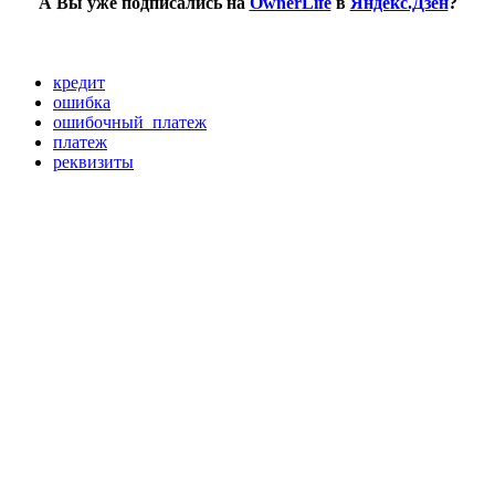
А Вы уже подписались на
OwnerLife
в
Яндекс.Дзен
?
кредит
ошибка
ошибочный_платеж
платеж
реквизиты