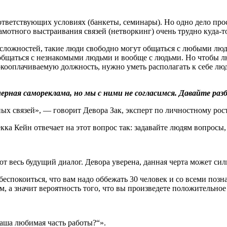
ответствующих условиях (банкеты, семинары). Но одно дело прос
грамотного выстраивания связей (нетворкинг) очень трудно куда
 сложностей, такие люди свободно могут общаться с любыми люд
бщаться с незнакомыми людьми и вообще с людьми. Но чтобы лю
сокооплачиваемую должность, нужно уметь располагать к себе люд
ная самореклама, но мы с ними не согласимся. Давайте разб
ых связей», — говорит Девора Зак, эксперт по личностному рос
кка Кейн отвечает на этот вопрос так: задавайте людям вопросы,
ют весь будущий диалог. Девора уверена, данная черта может си
еспокоиться, что вам надо оббежать 30 человек и со всеми позн
, а значит вероятность того, что вы произведете положительное
ваша любимая часть работы?“».