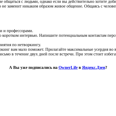
общаться с людьми, однако если вы действительно хотите добит
о не заменит никаким образом живое общение. Общаясь с человек
и и профессорами.
бу о коротком интервью. Напишите потенциальным контактам пе
риятия по нетворкингу.
ркинг вам мало поможет. Прилагайте максимальные усердия во вс
исьмо в течение двух дней после встречи. При этом стоит избег
А Вы уже подписались на
OwnerLife
в
Яндекс.Дзен
?