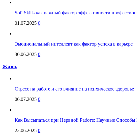
Soft Skills как важный фактор эффективности профессио
01.07.2025
0
Эмоциональный интеллект как фактор успеха в карьере
30.06.2025
0
Жизнь
Стресс на работе и его влияние на психическое здоровье
06.07.2025
0
Как Высыпаться при Нервной Работе: Научные Способы 
22.06.2025
0