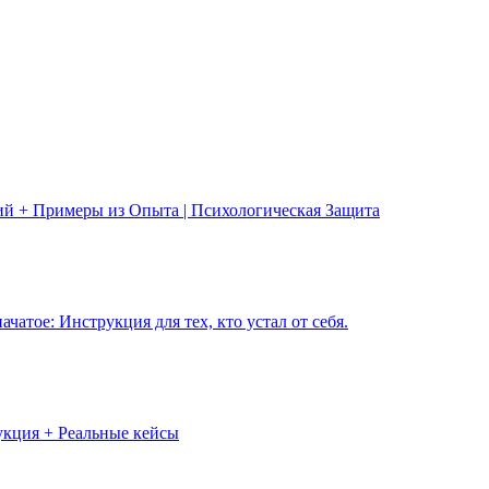
ий + Примеры из Опыта | Психологическая Защита
чатое: Инструкция для тех, кто устал от себя.
укция + Реальные кейсы