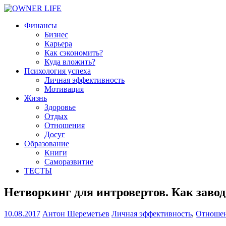
Финансы
Бизнес
Карьера
Как сэкономить?
Куда вложить?
Психология успеха
Личная эффективность
Мотивация
Жизнь
Здоровье
Отдых
Отношения
Досуг
Образование
Книги
Саморазвитие
ТЕСТЫ
Нетворкинг для интровертов. Как заво
10.08.2017
Антон Шереметьев
Личная эффективность
,
Отноше