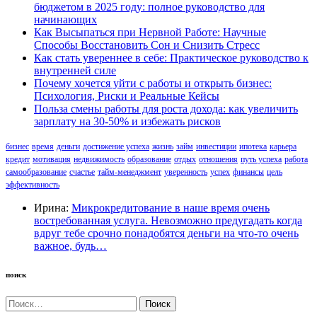
бюджетом в 2025 году: полное руководство для
начинающих
Как Высыпаться при Нервной Работе: Научные
Способы Восстановить Сон и Снизить Стресс
Как стать увереннее в себе: Практическое руководство к
внутренней силе
Почему хочется уйти с работы и открыть бизнес:
Психология, Риски и Реальные Кейсы
Польза смены работы для роста дохода: как увеличить
зарплату на 30-50% и избежать рисков
бизнес
время
деньги
достижение успеха
жизнь
займ
инвестиции
ипотека
карьера
кредит
мотивация
недвижимость
образование
отдых
отношения
путь успеха
работа
самообразование
счастье
тайм-менеджмент
уверенность
успех
финансы
цель
эффективность
Ирина:
Микрокредитование в наше время очень
востребованная услуга. Невозможно предугадать когда
вдруг тебе срочно понадобятся деньги на что-то очень
важное, будь…
поиск
Найти: