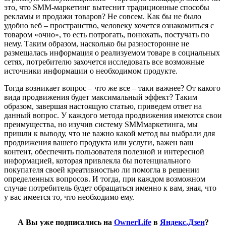
это, что SMM-маркетинг вытеснит традиционные способы
рекламы и продажи товаров? Не совсем. Как бы не было
удобно веб – пространство, человеку хочется ознакомиться с
товаром «очно», то есть потрогать, понюхать, постучать по
нему. Таким образом, насколько бы разносторонне не
размещалась информация о реализуемом товаре в социальных
сетях, потребителю захочется исследовать все возможные
источники информации о необходимом продукте.
Тогда возникает вопрос – что же все – таки важнее? От какого
вида продвижения будет максимальный эффект? Таким
образом, завершая настоящую статью, приведем ответ на
данный вопрос. У каждого метода продвижения имеются свои
преимущества, но изучив систему SMMмаркетинга, мы
пришли к выводу, что не важно какой метод вы выбрали для
продвижения вашего продукта или услуги, важен ваш
контент, обеспечить пользователя полезной и интересной
информацией, которая привлекла бы потенциального
покупателя своей креативностью ли помогла в решении
определенных вопросов. И тогда, при каждом возможном
случае потребитель будет обращаться именно к вам, зная, что
у вас имеется то, что необходимо ему.
А Вы уже подписались на
OwnerLife
в
Яндекс.Дзен
?