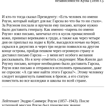
независимости Кубы (1898 г.).
И кто-то тогда сказал Президенту: «Есть человек по имени
Роуэн, который найдет для вас Гарсиа во что бы то ни стало».
За Роуэном послали и вручили ему письмо, которое нужно
было доставить генералу. Как именно «парень по имени
Роуэн» взял письмо, запечатал его в кусок промасленной
кожи, привязал веревками к груди, а также как через четыре
дня он приплыл на лодке к Кубе, высадился ночью на берег,
скрылся в джунглях и через три недели появился на другом
конце острова, пройдя пешком через огромную страну и
доставил письмо Гарсиа — у меня нет особого желания
рассказывать. Но я хочу отметить следующее: Мак-Кинли дал
Роуэну письмо, которое необходимо было доставить Гарсиа,
Роуэн взял письмо и отправился исполнять приказание, даже
не спросив: «А где мне найти этого Гарсиа?». Этому человеку
следует воздвигнуть памятник в бронзе, а его статую
поместить во все колледжи и школы по всей стране.
Лейтенант Эндрю Саммерс Роуэн (1857–1943). После
успешной миссии Роуэн был произведен звание