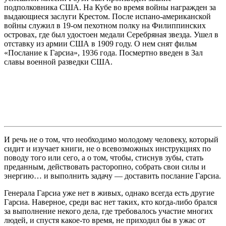
подполковника США. На Кубе во время войны награжден за
выдающиеся заслуги Крестом. После испано-американской
войны служил в 19-ом пехотном полку на Филиппинских
островах, где был удостоен медали Серебряная звезда. Ушел в
отставку из армии США в 1909 году. О нем снят фильм
«Послание к Гарсиа», 1936 года. Посмертно введен в Зал
славы военной разведки США.
И речь не о том, что необходимо молодому человеку, который
сидит и изучает книги, не о всевозможных инструкциях по
поводу того или сего, а о том, чтобы, стиснув зубы, стать
преданным, действовать расторопно, собрать свои силы и
энергию… и выполнить задачу — доставить послание Гарсиа.
Генерала Гарсиа уже нет в живых, однако всегда есть другие
Гарсиа. Наверное, среди вас нет таких, кто когда-либо брался
за выполнение некого дела, где требовалось участие многих
людей, и спустя какое-то время, не приходил бы в ужас от