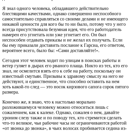
Я знал одного человека, обладавшего действительно
блестящими качествами, однако совершенно неспособного
самостоятельно справляться со своими делами и не имеющего
никакой ценности для кого бы то ни было, потому что у него
всегда присутствовала безумная идея, что его работодатель
намерен его угнетать или уже угнетает его. Он был
неспособен отдавать приказы и не желал их получать. Если
бы ему приказали доставить послание к Гарсиа, его ответом,
вероятнее всего, было бы: «Сами доставляйте!».
Сегодня этот человек ходит по улицам в поисках работы и
ветер гуляет в дырах его рваного плаща. Никто из тех, кто его
знал, не осмелится взять его к себе на работу, поскольку он
известный смутьян. Призывы к здравому смыслу на него не
действуют, и единственное, что способно оставить на нем
хоть какой-то след — это носок кирзового сапога сорок пятого
размера.
Конечно же, я знаю, что к настолько морально
разложившемуся человеку можно относиться лишь с
сожалением, как к калеке. Однако, сожалея о нем, давайте
уроним слезу также и по поводу тех, кто стремится сделать
что-то великое, чьи рабочие часы не ограничиваются работой
«от звонка до звонка», в чьих волосах пробивается седина из-