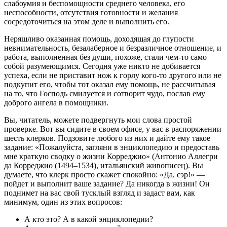
слабоумия и беспомощности среднего человека, его
неспособности, отсутствия готовности и желания
сосредоточиться на этом деле и выполнить его.
Неряшливо оказанная помощь, доходящая до глупости
невнимательность, безалаберное и безразличное отношение, и
работа, выполненная без души, похоже, стали чем-то само
собой разумеющимся. Сегодня уже никто не добивается
успеха, если не приставит нож к горлу кого-то другого или не
подкупит его, чтобы тот оказал ему помощь, не рассчитывая
на то, что Господь смилуется и сотворит чудо, послав ему
доброго ангела в помощники.
Вы, читатель, можете подвергнуть мои слова простой
проверке. Вот вы сидите в своем офисе, у вас в распоряжении
шесть клерков. Подзовите любого из них и дайте ему такое
задание: «Пожалуйста, загляни в энциклопедию и предоставь
мне краткую сводку о жизни Корреджио» (Антонио Аллегри
да Корреджио (1494–1534), итальянский живописец). Вы
думаете, что клерк просто скажет спокойно: «Да, сэр!» —
пойдет и выполнит ваше задание? Да никогда в жизни! Он
поднимет на вас свой тусклый взгляд и задаст вам, как
минимум, один из этих вопросов:
А кто это? А в какой энциклопедии?