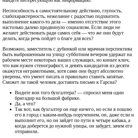
найдете интересующую вас информацию.
Неспособность к самостоятельному действию, глупость,
слабохарактерность, нежелание с радостью подхватить
выполнение какого-то дела — именно отсутствие этого
настолько далеко продвинуло социализм. Если люди не
желают действовать ради самих себя — что же они будут
делать, когда речь пойдет о благе для всех?
Возможно, заместитель с дубинкой или мрачная перспектива
быть выброшенным на улицу субботним вечером удержат на
рабочем месте некоторых ваших служащих, но киньте клич,
что вам нужен стенографист, и девять кандидатов из десяти
окажутся неграмотными, хотя сами они будут абсолютно
уверены, что умеют писать и правильно ставить запятые.
Сможет ли такой человек доставить письмо к Гарсиа?
Видите вон того бухгалтера? — спросил меня один
бригадир на большой фабрике.
Да, а что?
Так вот, как бухгалтер он еще ничего, но если я пошлю
его в город с каким-нибудь поручением, он, даже если и
выполнит его, но он зайдет по пути в четыре кабака, а
когда доберется до нужной улицы, он забудет, зачем его
отправили.