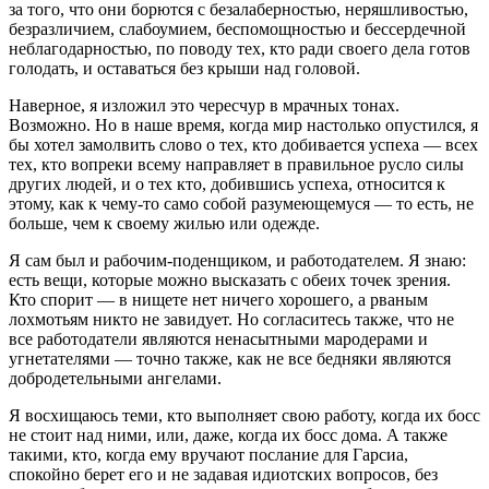
за того, что они борются с безалаберностью, неряшливостью,
безразличием, слабоумием, беспомощностью и бессердечной
неблагодарностью, по поводу тех, кто ради своего дела готов
голодать, и оставаться без крыши над головой.
Наверное, я изложил это чересчур в мрачных тонах.
Возможно. Но в наше время, когда мир настолько опустился, я
бы хотел замолвить слово о тех, кто добивается успеха — всех
тех, кто вопреки всему направляет в правильное русло силы
других людей, и о тех кто, добившись успеха, относится к
этому, как к чему-то само собой разумеющемуся — то есть, не
больше, чем к своему жилью или одежде.
Я сам был и рабочим-поденщиком, и работодателем. Я знаю:
есть вещи, которые можно высказать с обеих точек зрения.
Кто спорит — в нищете нет ничего хорошего, а рваным
лохмотьям никто не завидует. Но согласитесь также, что не
все работодатели являются ненасытными мародерами и
угнетателями — точно также, как не все бедняки являются
добродетельными ангелами.
Я восхищаюсь теми, кто выполняет свою работу, когда их босс
не стоит над ними, или, даже, когда их босс дома. А также
такими, кто, когда ему вручают послание для Гарсиа,
спокойно берет его и не задавая идиотских вопросов, без