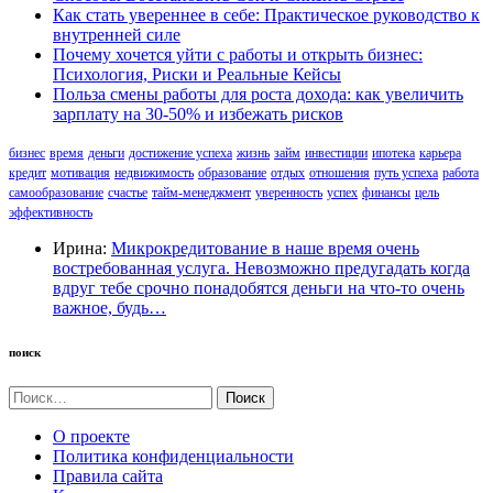
Как стать увереннее в себе: Практическое руководство к
внутренней силе
Почему хочется уйти с работы и открыть бизнес:
Психология, Риски и Реальные Кейсы
Польза смены работы для роста дохода: как увеличить
зарплату на 30-50% и избежать рисков
бизнес
время
деньги
достижение успеха
жизнь
займ
инвестиции
ипотека
карьера
кредит
мотивация
недвижимость
образование
отдых
отношения
путь успеха
работа
самообразование
счастье
тайм-менеджмент
уверенность
успех
финансы
цель
эффективность
Ирина:
Микрокредитование в наше время очень
востребованная услуга. Невозможно предугадать когда
вдруг тебе срочно понадобятся деньги на что-то очень
важное, будь…
поиск
Найти:
О проекте
Политика конфиденциальности
Правила сайта