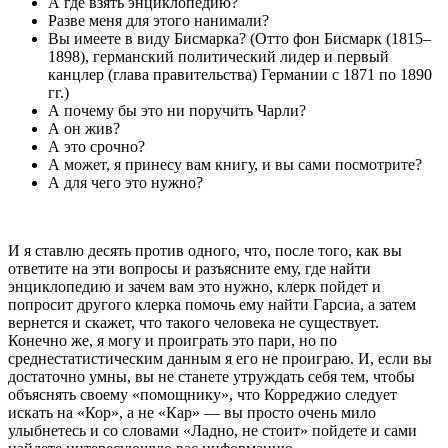
А где взять энциклопедию?
Разве меня для этого нанимали?
Вы имеете в виду Бисмарка? (Отто фон Бисмарк (1815–
1898), германский политический лидер и первый
канцлер (глава правительства) Германии с 1871 по 1890
гг.)
А почему бы это ни поручить Чарли?
А он жив?
А это срочно?
А может, я принесу вам книгу, и вы сами посмотрите?
А для чего это нужно?
И я ставлю десять против одного, что, после того, как вы
ответите на эти вопросы и разъясните ему, где найти
энциклопедию и зачем вам это нужно, клерк пойдет и
попросит другого клерка помочь ему найти Гарсиа, а затем
вернется и скажет, что такого человека не существует.
Конечно же, я могу и проиграть это пари, но по
среднестатистическим данным я его не проиграю. И, если вы
достаточно умны, вы не станете утруждать себя тем, чтобы
объяснять своему «помощнику», что Корреджио следует
искать на «Кор», а не «Кар» — вы просто очень мило
улыбнетесь и со словами «Ладно, не стоит» пойдете и сами