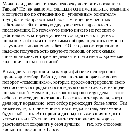
Можно ли доверить такому человеку доставить послание к
Гарсиа? Не так давно мы слышали сентиментальные взывания
к сочувствию по отношению к «угнетенным обитателям
трущоб» и «безработным бродягам, ищущим честных
работодателей» и всякую другую ересь в адрес власть
предержащих. Но почему-то никто ничего не говорит о
работодателе, который успевает состариться в тщетных
попытках добиться от этих самых оборванцев хоть немного
разумного выполнения работы? О его долгом терпении в
надежде получить хоть какую-то помощь от этих самых
«помощников», которые не делают ничего иного, кроме как
лодырничают за его спиной.
В каждой мастерской и на каждой фабрике непрерывно
происходит отбор. Работодатель постоянно дает от ворот
поворот «помощникам», которые продемонстрировали свою
неспособность продвигать интересы общего дела, и набирает
новых людей. Неважно, насколько хорошо идут дела — этот
отбор происходит постоянно. Разве что, в те времена, когда
дела идут нормально, этот отбор происходит более мягко. Тем
не менее, те, кто некомпетентны и недостойны, неизменно
будут выбывать. Это происходит ради выживания тех, кто
чего-то стоит. Именно этот интерес заставляет каждого
работодателя сохранять у себя лучших — тех, кто способен
доставить послание к Гарсиа.