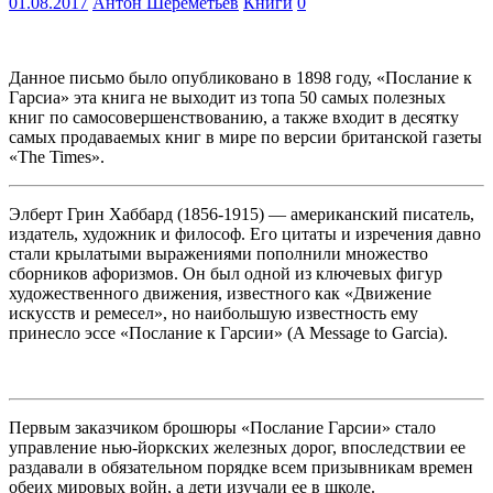
01.08.2017
Антон Шереметьев
Книги
0
Данное письмо было опубликовано в 1898 году, «Послание к
Гарсиа» эта книга не выходит из топа 50 самых полезных
книг по самосовершенствованию, а также входит в десятку
самых продаваемых книг в мире по версии британской газеты
«The Times».
Элберт Грин Хаббард (1856-1915) — американский писатель,
издатель, художник и философ. Его цитаты и изречения давно
стали крылатыми выражениями пополнили множество
сборников афоризмов. Он был одной из ключевых фигур
художественного движения, известного как «Движение
искусств и ремесел», но наибольшую известность ему
принесло эссе «Послание к Гарсии» (A Message to Garcia).
Первым заказчиком брошюры «Послание Гарсии» стало
управление нью-йоркских железных дорог, впоследствии ее
раздавали в обязательном порядке всем призывникам времен
обеих мировых войн, а дети изучали ее в школе.