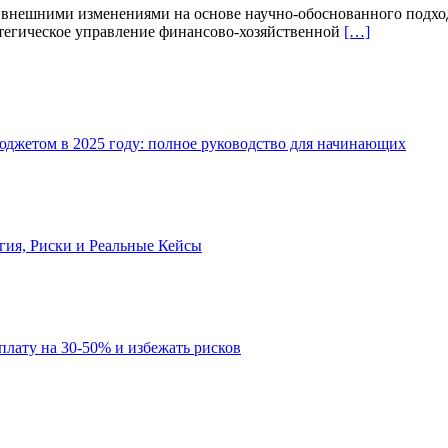
 внешними изменениями на основе научно-обоснованного подход
атегическое управление финансово-хозяйственной
[…]
джетом в 2025 году: полное руководство для начинающих
огия, Риски и Реальные Кейсы
рплату на 30-50% и избежать рисков