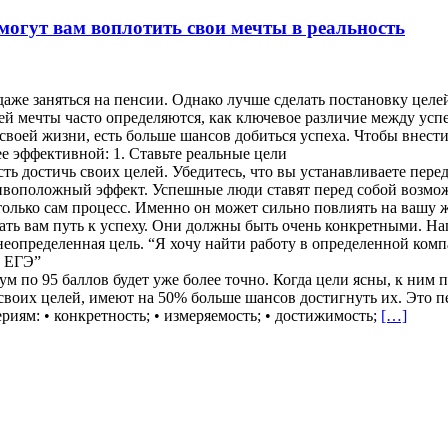
могут вам воплотить свои мечты в реальность
даже заняться на пенсии. Однако лучше сделать постановку цел
ей мечты часто определяются, как ключевое различие между ус
своей жизни, есть больше шансов добиться успеха. Чтобы внести
ее эффективной: 1. Ставьте реальные цели
ь достичь своих целей. Убедитесь, что вы устанавливаете пере
ивоположный эффект. Успешные люди ставят перед собой возможн
лько сам процесс. Именно он может сильно повлиять на вашу жи
ть вам путь к успеху. Они должны быть очень конкретными. На
неопределенная цель. “Я хочу найти работу в определенной ком
а ЕГЭ”
мум по 95 баллов будет уже более точно. Когда цели ясны, к ни
 своих целей, имеют на 50% больше шансов достигнуть их. Это 
иям: • конкретность; • измеряемость; • достижимость;
[…]