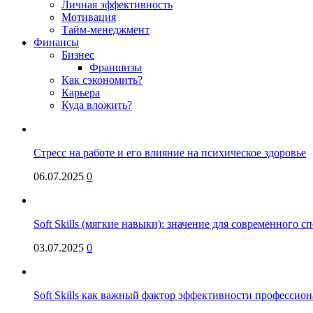
Личная эффективность
Мотивация
Тайм-менеджмент
Финансы
Бизнес
Франшизы
Как сэкономить?
Карьера
Куда вложить?
Стресс на работе и его влияние на психическое здоровье
06.07.2025
0
Soft Skills (мягкие навыки): значение для современного
03.07.2025
0
Soft Skills как важный фактор эффективности профессио