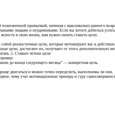
ей пожизненной привычкой, начиная с максимально раннего возра
пешными людьми и неудачниками. Если вы хотите добиться успех
 ясность в свою жизнь, вам нужно начать ставить цели.
д собой реалистичные цели, которые мотивируют вас к действию.
ые цели, достигают их, получают от этого дополнительную моти
знь. 2. Ставьте четкие цели
пример:
пании до конца следующего месяца” — конкретная цель.
м проще двигаться и можно точно определить, выполнимы ли они.
первое, чему учат мотивационные тренеры и гуру самосовершенс