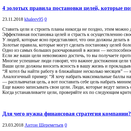
4 золотых правила постановки целей, которые по
23.11.2018
khaleev95
0
Ставить цели и строить планы никогда не поздно, этим можно 
Эффективная постановка целей и страсть к осуществлению сво
У людей, которые ясно представляют, что они должны делать в 
Золотые правила, которые могут сделать постановку целей бол
Одно из самых больших разочарований в жизни — неспособност
Если же ваши цели невозможно достичь, то вы получаете прот
Многие успешные люди говорят, что важнее достижения цели то
Ваши цели должны вносить ясность в вашу жизнь и прокладыва
“Я хотел бы найти работу в ближайшие несколько месяцев” — 
Аналогичный пример: “Я хочу набрать максимальные баллы н
— расплывчатая цель, а вот поставить себе цель набрать мини
Еще важно записывать свои цели. Люди, которые ведут запись
Когда устанавливаете цели, проверяйте их по следующим критер
Для чего нужна финансовая стратегия компании?
23.03.2018
Антон Шереметьев
0