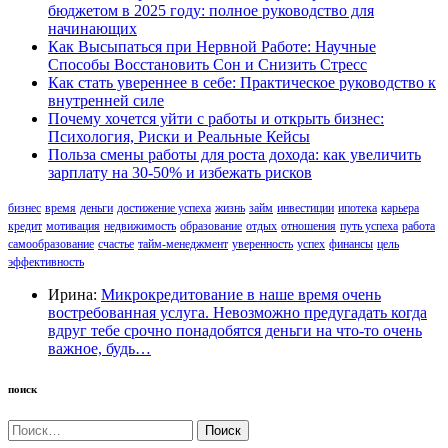
бюджетом в 2025 году: полное руководство для
начинающих
Как Высыпаться при Нервной Работе: Научные
Способы Восстановить Сон и Снизить Стресс
Как стать увереннее в себе: Практическое руководство к
внутренней силе
Почему хочется уйти с работы и открыть бизнес:
Психология, Риски и Реальные Кейсы
Польза смены работы для роста дохода: как увеличить
зарплату на 30-50% и избежать рисков
бизнес
время
деньги
достижение успеха
жизнь
займ
инвестиции
ипотека
карьера
кредит
мотивация
недвижимость
образование
отдых
отношения
путь успеха
работа
самообразование
счастье
тайм-менеджмент
уверенность
успех
финансы
цель
эффективность
Ирина:
Микрокредитование в наше время очень
востребованная услуга. Невозможно предугадать когда
вдруг тебе срочно понадобятся деньги на что-то очень
важное, будь…
поиск
Найти: