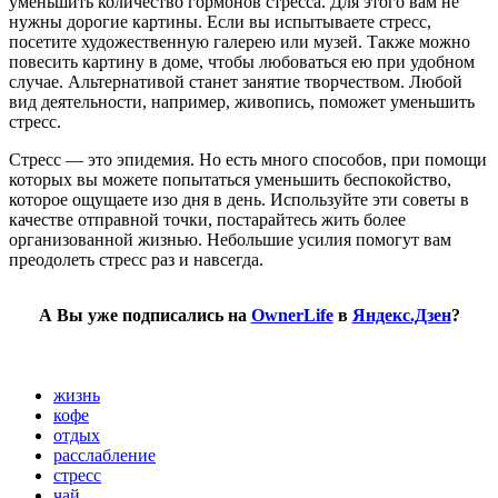
уменьшить количество гормонов стресса. Для этого вам не
нужны дорогие картины. Если вы испытываете стресс,
посетите художественную галерею или музей. Также можно
повесить картину в доме, чтобы любоваться ею при удобном
случае. Альтернативой станет занятие творчеством. Любой
вид деятельности, например, живопись, поможет уменьшить
стресс.
Стресс ― это эпидемия. Но есть много способов, при помощи
которых вы можете попытаться уменьшить беспокойство,
которое ощущаете изо дня в день. Используйте эти советы в
качестве отправной точки, постарайтесь жить более
организованной жизнью. Небольшие усилия помогут вам
преодолеть стресс раз и навсегда.
А Вы уже подписались на
OwnerLife
в
Яндекс.Дзен
?
жизнь
кофе
отдых
расслабление
стресс
чай