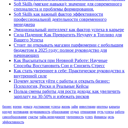
Soft Skills (мягкие навыки): значение для современного
специалиста и проблемы формирования.
Soft Skills как важный фактор эффективности
профессиональной деятельности современного
менеджера
Эмоциональный интеллект как фактор успеха в карьере
Сила Падения: Как Превратить Неудачу в Топливо для
Вашего Успеха
Стоит ли открывать магазин парфюмерии с небольшим
бюджетом в 2025 году: полное руководство для
начинающих
Как Высыпаться при Нервной Работе: Научные
Способы Восстановить Сон и Снизить Стресс
Как стать увереннее в себе: Практическое руководство к
внутренней силе
Почему хочется уйти с работы и открыть бизнес:
Психология, Риски и Реальные Кейсы
Польза смены работы для роста дохода: как увеличить
зарплату на 30-50% и избежать рисков
бизнес
время
деньги
достижение успеха
жизнь
займ
инвестиции
ипотека
карьера
кредит
мотивация
недвижимость
образование
отдых
отношения
путь успеха
работа
самообразование
счастье
тайм-менеджмент
уверенность
успех
финансы
цель
эффективность