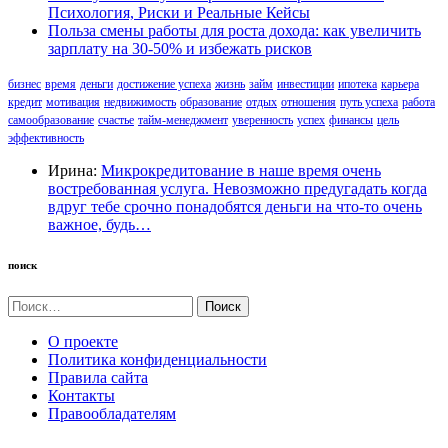
Психология, Риски и Реальные Кейсы
Польза смены работы для роста дохода: как увеличить
зарплату на 30-50% и избежать рисков
бизнес
время
деньги
достижение успеха
жизнь
займ
инвестиции
ипотека
карьера
кредит
мотивация
недвижимость
образование
отдых
отношения
путь успеха
работа
самообразование
счастье
тайм-менеджмент
уверенность
успех
финансы
цель
эффективность
Ирина:
Микрокредитование в наше время очень
востребованная услуга. Невозможно предугадать когда
вдруг тебе срочно понадобятся деньги на что-то очень
важное, будь…
поиск
Найти:
О проекте
Политика конфиденциальности
Правила сайта
Контакты
Правообладателям