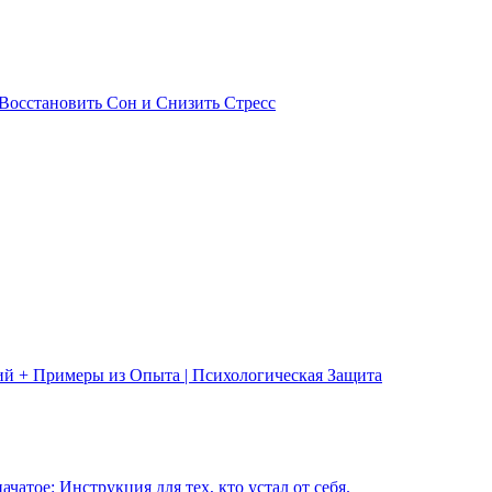
Восстановить Сон и Снизить Стресс
ий + Примеры из Опыта | Психологическая Защита
чатое: Инструкция для тех, кто устал от себя.